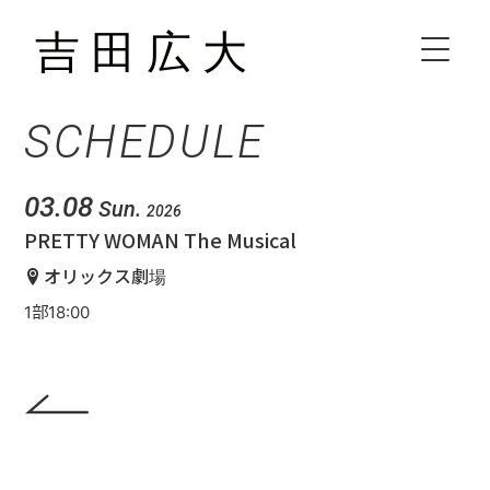
SCHEDULE
HOME
BIOGRAPHY
03.08
Sun.
2026
PRETTY WOMAN The Musical
SCHEDULE
オリックス劇場
1部18:00
VIDEO
DISCOGRAPHY
CONTACT