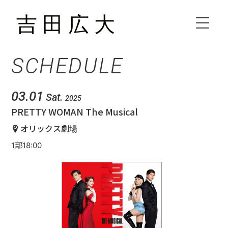
SCHEDULE
HOME
BIOGRAPHY
03.01
Sat.
2025
PRETTY WOMAN The Musical
SCHEDULE
オリックス劇場
1部18:00
VIDEO
DISCOGRAPHY
CONTACT