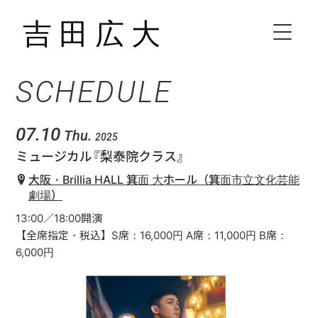
SCHEDULE
HOME
BIOGRAPHY
07.10
Thu.
2025
ミュージカル『梨泰院クラス』
SCHEDULE
大阪・Brillia HALL 箕面 大ホール（箕面市立文化芸能
劇場）
VIDEO
13:00／18:00開演
【全席指定・税込】S席：16,000円 A席：11,000円 B席：
6,000円
DISCOGRAPHY
CONTACT