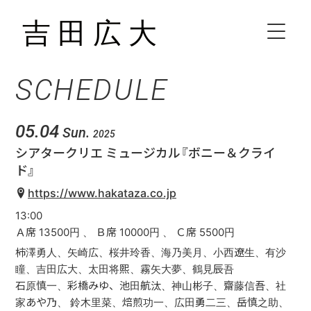
SCHEDULE
HOME
BIOGRAPHY
05.04
Sun.
2025
シアタークリエ ミュージカル『ボニー＆クライ
SCHEDULE
ド』
https://www.hakataza.co.jp
VIDEO
13:00
Ａ席 13500円 、 Ｂ席 10000円 、 Ｃ席 5500円
DISCOGRAPHY
柿澤勇人、矢崎広、桜井玲香、海乃美月、小西遼生、有沙
瞳、吉田広大、太田将熙、霧矢大夢、鶴見辰吾
石原慎一、彩橋みゆ、池田航汰、神山彬子、齋藤信吾、社
CONTACT
家あや乃、 鈴木里菜、焙煎功一、広田勇二三、岳慎之助、