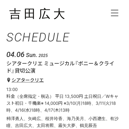
SCHEDULE
HOME
BIOGRAPHY
04.06
Sun.
2025
シアタークリエ ミュージカル『ボニー＆クライ
SCHEDULE
ド』貸切公演
シアタークリエ
VIDEO
13:00
料金（全席指定・税込） 平日 13,500円 土日祝日／Wキャ
DISCOGRAPHY
スト初日・千穐楽※ 14,000円 ※3/10(月)18時、3/11(火)18
時、4/16(水)18時、4/17(木)13時
柿澤勇人、矢崎広、桜井玲香、海乃美月、小西遼生、有沙
CONTACT
瞳、吉田広大、太田将熙、霧矢大夢、鶴見辰吾