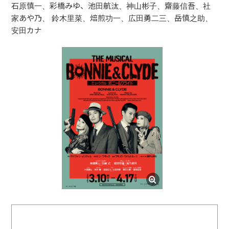
石原慎一、彩橋みゆ、池田航汰、神山彬子、齋藤信吾、社
家あや乃、 鈴木里菜、焙煎功一、広田勇二三、岳慎之助、
安田カナ