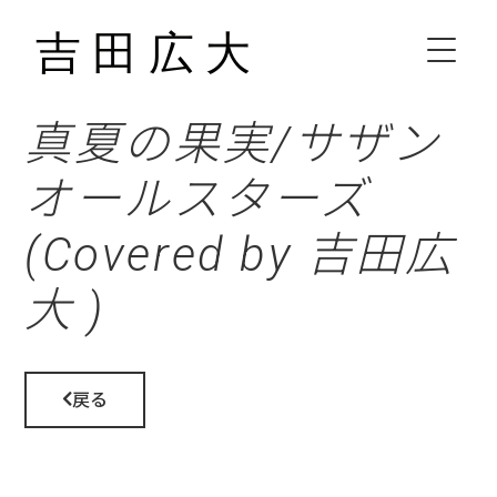
真夏の果実/サザン
HOME
オールスターズ
BIOGRAPHY
(Covered by 吉田広
SCHEDULE
大 )
VIDEO
DISCOGRAPHY
戻る
CONTACT