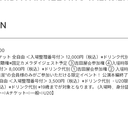
N
00
ケット 全自由 ＜入場整理番号付＞ 12,000円（税込）※ドリンク
視聴権※固定カメラダイジェスト予定 ③吉田屋会参加権 ④入場時限
付＞ 8,000円（税込）※ドリンク代別 ①吉田屋会参加権 ② 入場
吉田屋"の会員様のみがご参加いただける限定イベント！ 公演本編終
自由 ＜入場整理番号付＞ 3,500円（税込）※ドリンク代別 ・U20
（税込）※ドリンク代別 ※19歳までが対象となります。 (入場時、身
ト⇨Aチケット⇨一般⇨U20】