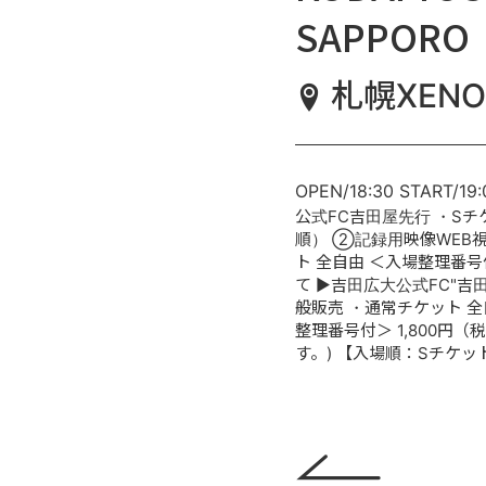
SAPPORO
札幌XENO
OPEN/18:30 START/19:
公式FC吉田屋先行 ・Sチ
順） ②記録用映像WEB
ト 全自由 ＜入場整理番号
て ▶吉田広大公式FC"
般販売 ・通常チケット 全
整理番号付＞ 1,800円
す。) 【入場順：Sチケッ