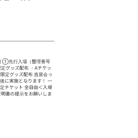
代別 ①先行入場（整理番号
定グッズ配布 ・Aチケッ
時限定グッズ配布 吉屋会っ
了後に実施となります！ 一
限定チケット 全自由＜入場
分証明書の提示をお願いしま