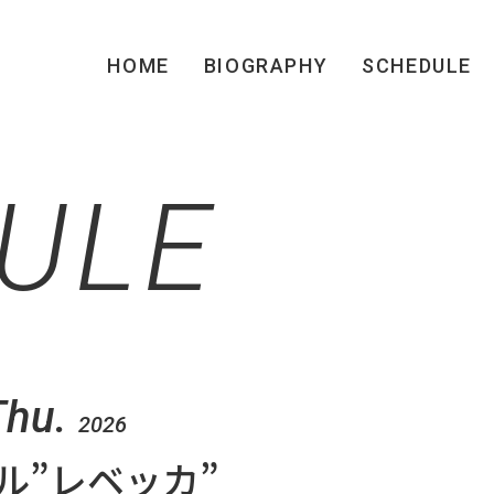
HOME
BIOGRAPHY
SCHEDULE
ULE
Thu.
2026
ル”レベッカ”