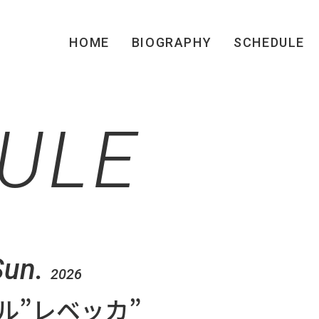
HOME
BIOGRAPHY
SCHEDULE
ULE
Sun.
2026
ル”レベッカ”