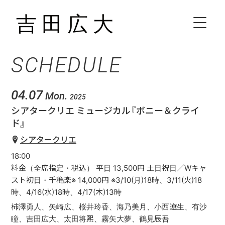
SCHEDULE
HOME
BIOGRAPHY
04.07
Mon.
2025
シアタークリエ ミュージカル『ボニー＆クライ
SCHEDULE
ド』
シアタークリエ
VIDEO
18:00
料金（全席指定・税込） 平日 13,500円 土日祝日／Wキャ
DISCOGRAPHY
スト初日・千穐楽※ 14,000円 ※3/10(月)18時、3/11(火)18
時、4/16(水)18時、4/17(木)13時
柿澤勇人、矢崎広、桜井玲香、海乃美月、小西遼生、有沙
CONTACT
瞳、吉田広大、太田将熙、霧矢大夢、鶴見辰吾