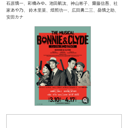
石原慎一、彩橋みゆ、池田航汰、神山彬子、齋藤信吾、社
家あや乃、 鈴木里菜、焙煎功一、広田勇二三、岳慎之助、
安田カナ