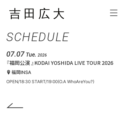
SCHEDULE
HOME
BIOGRAPHY
07.07
Tue.
2026
『福岡公演 』KODAI YOSHIDA LIVE TOUR 2026
SCHEDULE
福岡INSA
OPEN/18:30 START/19:00(O.A WhoAreYou?)
VIDEO
DISCOGRAPHY
CONTACT